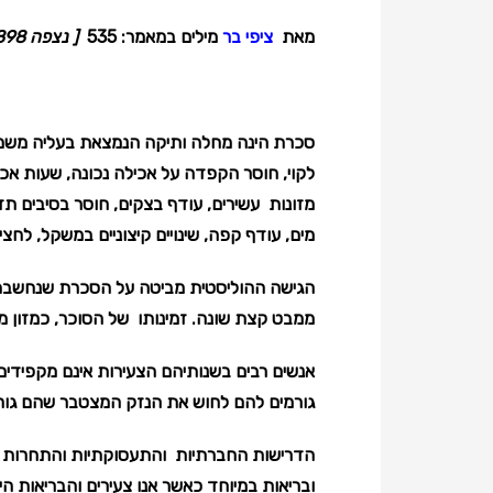
מאת
ציפי בר
מילים במאמר: 535
[
נצפה 898 פעמים
סכרת הינה מחלה ותיקה הנמצאת בעליה משמע
לקוי, חוסר הקפדה על אכילה
נכונה, שעות אכי
מזונות עשירים, עודף בצקים, חוסר בסיבים תזו
מים, עודף קפה, שינויים קיצוניים במשקל, לח
הגישה ההוליסטית מביטה על הסכרת שנחשבת כ
ממבט קצת שונה. זמינותו של הסוכר, כמזון מה
אנשים רבים בשנותיהם הצעירות אינם מקפידים ל
גורמים להם לחוש את הנזק המצטבר שהם גורמי
הדרישות החברתיות והתעסוקתיות והתחרות לה
ובריאות במיוחד כאשר אנו צעירים והבריאות היא