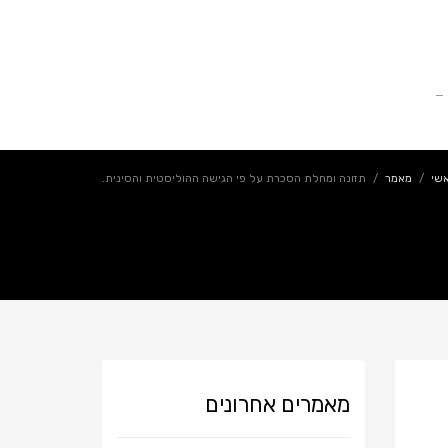
ים
מחירון חדרים לשנת התשפ"ד 2025
כשרות
שי
מאמר
תזונה ומחלת הסכרת על פי הגישה ההוליסטית והסינית.
מאמרים אחרונים