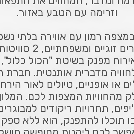
דמה ומדבר, המהווים את התפאו
וזרימה עם הטבע באזור.
במצפה רמון עם אווירה בלתי נשכ
במלון קלאב רמון 40
ירוח מפנק בשיטת "הכול כלול", 
חוויה מדברית אותנטית. חברת ר
ם או אופניים, טיולים לאור הירח
ק מהחוויות המצפות לכם. המלון
'יפים, תחרויות ריקודים למבוגרים
בו תוכלו להתפנק, הוא ללא ספק 
שר לכם ליהנות מחופשה מושל