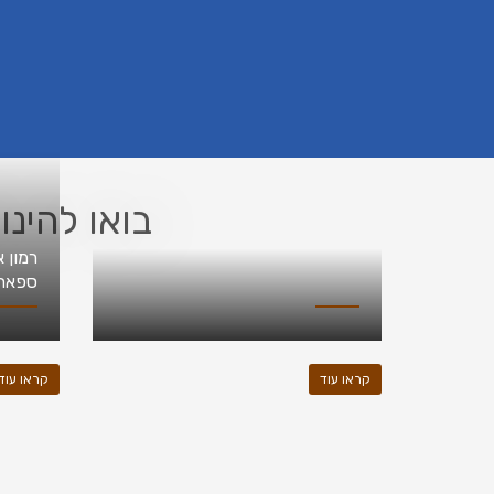
בואו להינו
רמון 
ספארי 4
קראו עוד
קראו עוד