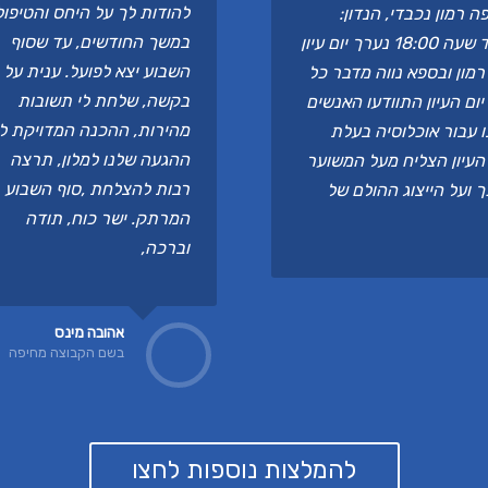
להודות לך על היחס והטיפול
 רמון נכבדי, הנדון:
במשך החודשים, עד שסוף
תודה והוקרה ביום ד' 8 במרץ בין השעות 09:00 ועד שעה 18:00 נערך יום עיון
השבוע יצא לפועל. ענית על 
מון ובספא נווה מדבר כל
בקשה, שלחת לי תשובות
ום העיון התוודעו האנשים
מהירות, ההכנה המדויקת לפ
ו עבור אוכלוסיה בעלת
ההגעה שלנו למלון, תרצה
העיון הצליח מעל המשוער
רבות להצלחת ,סוף השבוע
ך ועל הייצוג ההולם של
המרתק. ישר כוח, תודה
וברכה,
אהובה מינס
בשם הקבוצה מחיפה
להמלצות נוספות לחצו